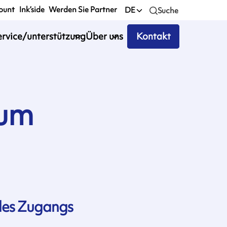
ount
Ink’side
Werden Sie Partner
DE
Suche
ervice/unterstützung
Über uns
Kontakt
zum
 des Zugangs