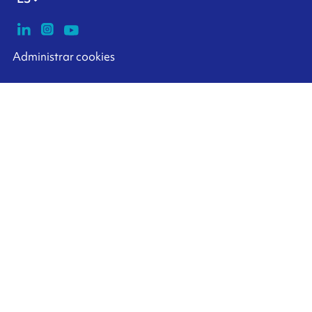
Administrar cookies
ARMOR-IIMAK copyright ©
2026
Datos personales
Aviso legal