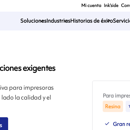
Mi cuenta
Ink’side
Conv
Soluciones
Industrias
Historias de éxito
Servic
ciones exigentes
tiva para impresoras
Para impre
lado la calidad y el
Resina
Gran r
s