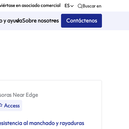
iértase en asociado comercial
ES
Buscar en
io y ayuda
Sobre nosotros
Contáctenos
soras Near Edge
Access
esistencia al manchado y rayaduras