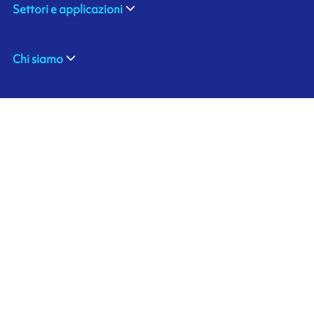
Settori e applicazioni
Chi siamo
Contattaci
Ink'side
Il mio account