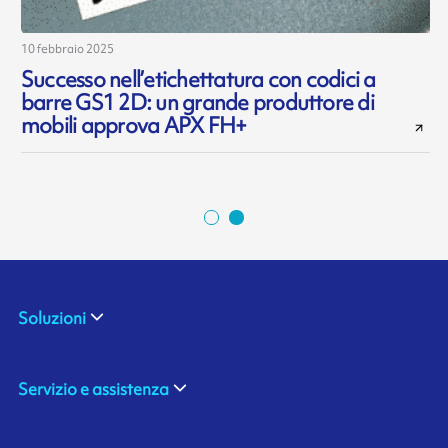
10 febbraio 2025
1
Successo nell’etichettatura con codici a
barre GS1 2D: un grande produttore di
o
mobili approva APX FH+
Soluzioni
Servizio e assistenza