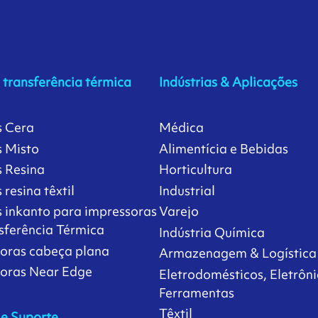
e transferência térmica
Indústrias & Aplicações
s Cera
Médica
 Misto
Alimentícia e Bebidas
 Resina
Horticultura
resina têxtil
Industrial
 inkanto para impressoras
Varejo
sferência Térmica
Indústria Química
oras cabeça plana
Armazenagem & Logística
soras Near Edge
Eletrodomésticos, Eletrôni
Ferramentas
Têxtil
 e Suporte