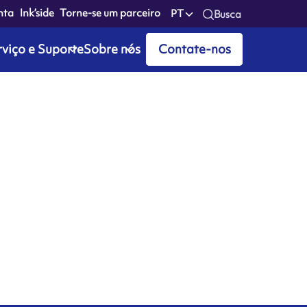
nta
Ink’side
Torne-se um parceiro
PT
Busca
rviço e Suporte
Sobre nós
Contate-nos