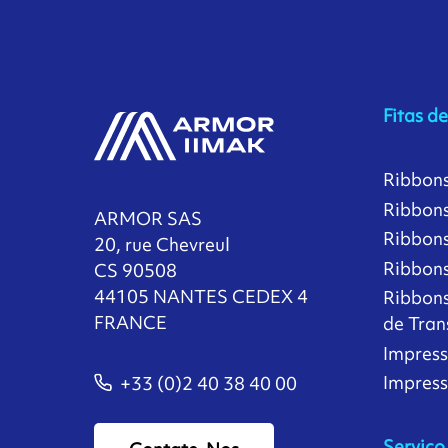
Fitas d
Ribbon
Ribbons
ARMOR SAS
Ribbons
20, rue Chevreul
Ribbons 
CS 90508
44105 NANTES CEDEX 4
Ribbons
FRANCE
de Tran
Impress
Impres
+33 (0)2 40 38 40 00
Serviço