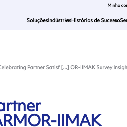
Minha co
Soluções
Indústrias
Histórias de Sucesso
Se
Celebrating Partner Satisf [...] OR-IIMAK Survey Insigh
artner
: ARMOR-IIMAK