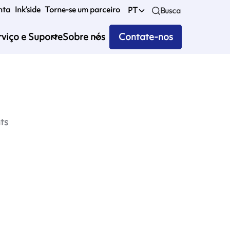
nta
Ink’side
Torne-se um parceiro
PT
Busca
rviço e Suporte
Sobre nós
Contate-nos
ts