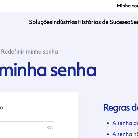
Minha co
Soluções
Indústrias
Histórias de Sucesso
Se
Redefinir minha senha
 minha senha
Regras d
ha
A senha de
A senha n