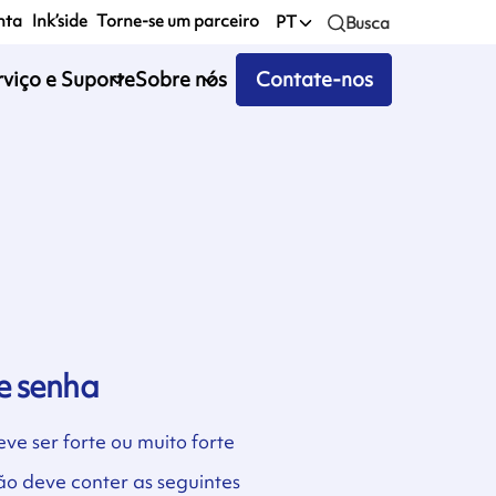
nta
Ink’side
Torne-se um parceiro
PT
Busca
rviço e Suporte
Sobre nós
Contate-nos
e senha
ve ser forte ou muito forte
ão deve conter as seguintes