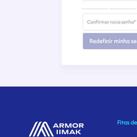
Confirmar nova senha
*
Redefinir minha s
Fitas d