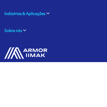
Indústrias & Aplicações
Sobre nós
ARMOR SAS
Contate-Nos
20, rue Chevreul
CS 90508
44105 NANTES CEDEX 4
Ink'side
FRANCE
Minha conta
+33 (0)2 40 38 40 00