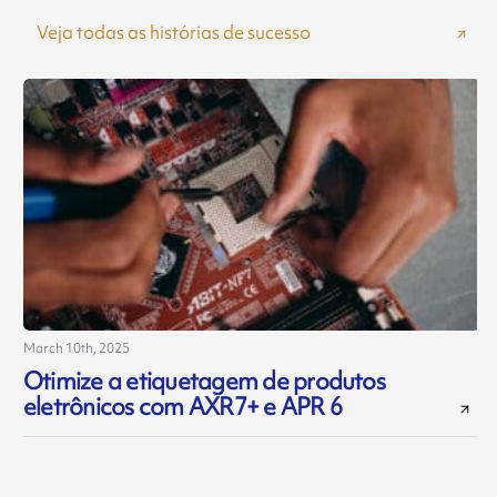
Veja todas as histórias de sucesso
March 10th, 2025
A
Otimize a etiquetagem de produtos
eletrônicos com AXR7+ e APR 6