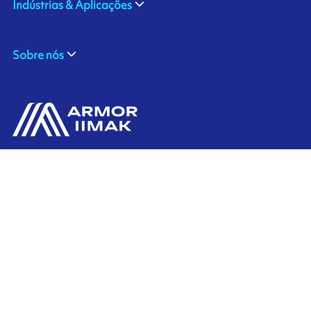
Indústrias & Aplicações
Sobre nós
ARMOR SAS
Contate-Nos
20, rue Chevreul
CS 90508
44105 NANTES CEDEX 4
Ink'side
FRANCE
Minha conta
+33 (0)2 40 38 40 00