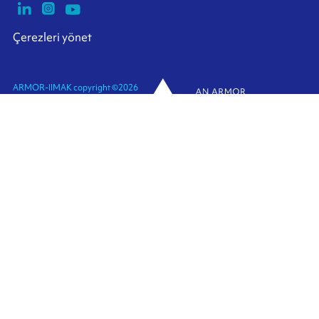
Çerezleri yönet
ARMOR-IIMAK copyright ©
2026
Kişisel veriler
Yasal bilgiler