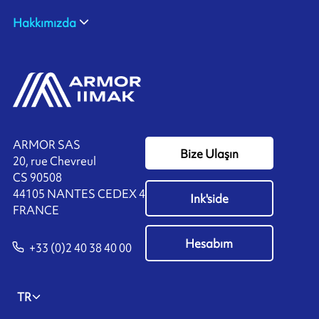
Hakkımızda
ARMOR SAS
Bize Ulaşın
20, rue Chevreul
CS 90508
44105 NANTES CEDEX 4
Ink'side
FRANCE
Hesabım
+33 (0)2 40 38 40 00
TR