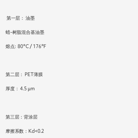
第一层： 油墨
蜡-树脂混合基油墨
熔点: 80°C / 176°F
第二层： PET薄膜
厚度： 4.5 μm
第三层：背涂层
摩擦系数：Kd<0.2