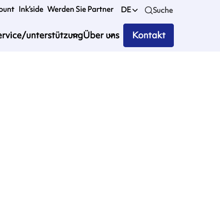
ount
Ink’side
Werden Sie Partner
DE
Suche
ervice/unterstützung
Über uns
Kontakt