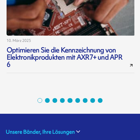
10. März 2025
3
Optimieren Sie die Kennzeichnung von
E
Elektronikprodukten mit AXR7+ und APR
6
Unsere Bänder, Ihre Lösungen