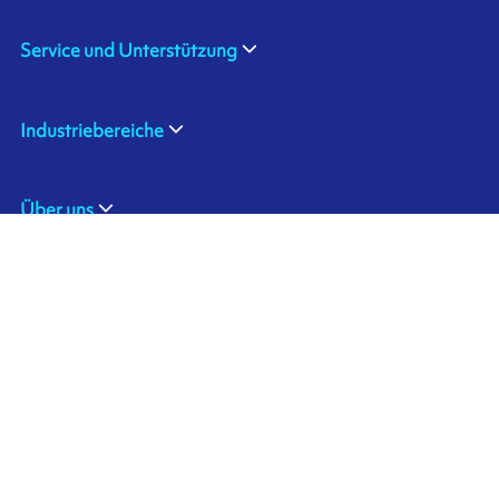
Service und Unterstützung
Industriebereiche
Über uns
ARMOR SAS
Kontaktiere uns
20, rue Chevreul
CS 90508
44105 NANTES CEDEX 4
Ink'side