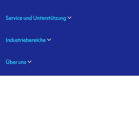
Service und Unterstützung
Industriebereiche
Über uns
ARMOR SAS
Kontaktiere uns
20, rue Chevreul
CS 90508
44105 NANTES CEDEX 4
Ink'side