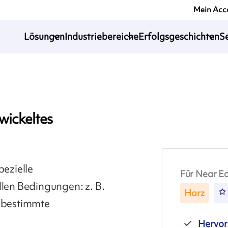
Mein Acc
Lösungen
Industriebereiche
Erfolgsgeschichten
S
wickeltes
pezielle
Für Near E
en Bedingungen: z. B.
Harz
n bestimmte
Hervor