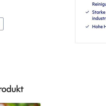
Reinig
Starke
industr
Hohe H
rodukt