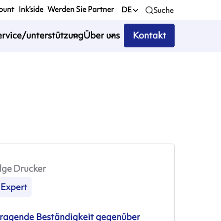
ount
Ink’side
Werden Sie Partner
DE
Suche
ervice/unterstützung
Über uns
Kontakt
dge Drucker
Expert
ragende Beständigkeit gegenüber