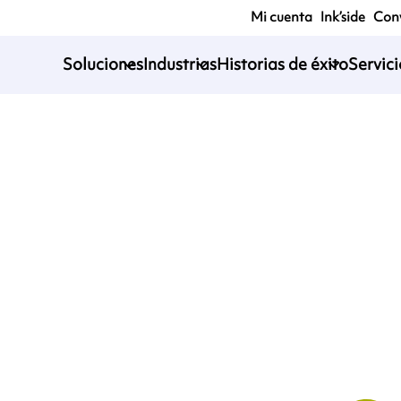
Mi cuenta
Ink’side
Conv
Soluciones
Industrias
Historias de éxito
Servic