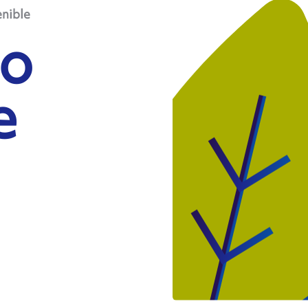
enible
lo
e