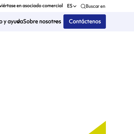
iértase en asociado comercial
ES
Buscar en
io y ayuda
Sobre nosotros
Contáctenos