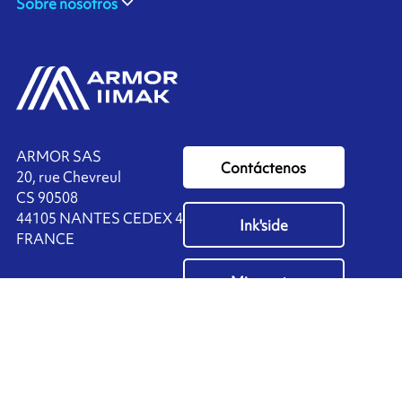
Sobre nosotros
ARMOR SAS
Contáctenos
20, rue Chevreul
CS 90508
44105 NANTES CEDEX 4
Ink'side
FRANCE
Mi cuenta
+33 (0)2 40 38 40 00
ES