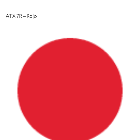
ATX 7R – Rojo