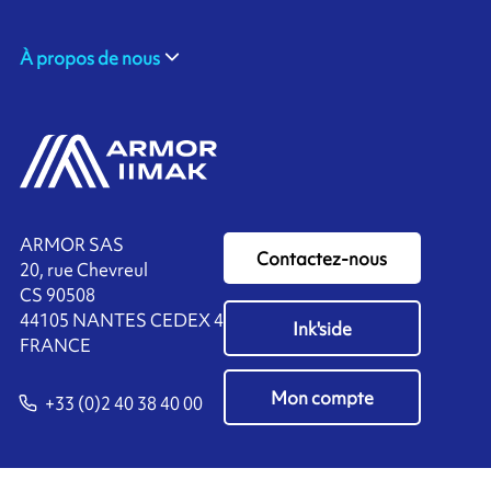
À propos de nous
ARMOR SAS
Contactez-nous
20, rue Chevreul
CS 90508
44105 NANTES CEDEX 4
Ink'side
FRANCE
Mon compte
+33 (0)2 40 38 40 00
FR