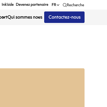
Ink’side
Devenez partenaire
FR
Recherche
port
Qui sommes nous
Contactez-nous