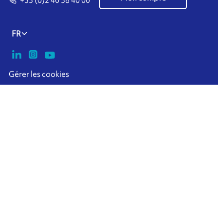
+33 (0)2 40 38 40 00
FR
Gérer les cookies
ARMOR-IIMAK copyright ©
2026
Mentions Légales
POLITIQUE EXTERNE DE PROTECTION DES
DONNEES A CARACTERE PERSONNEL
Plan de site