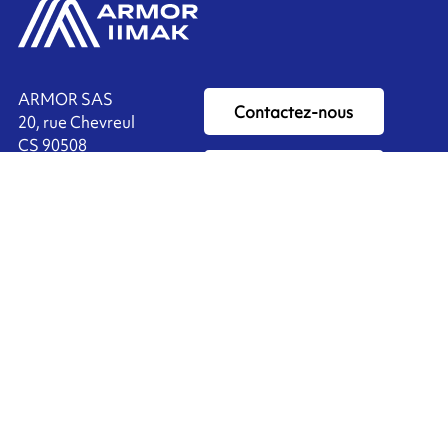
ARMOR SAS
Contactez-nous
20, rue Chevreul
CS 90508
44105 NANTES CEDEX 4
Ink'side
FRANCE
Mon compte
+33 (0)2 40 38 40 00
FR
Gérer les cookies