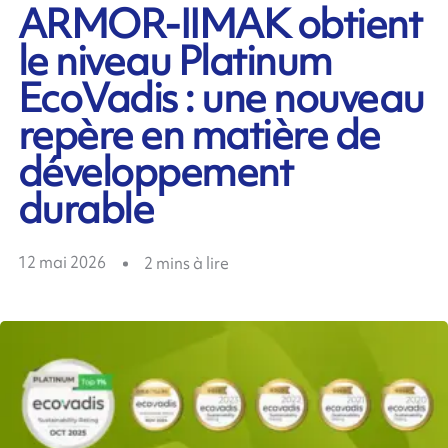
ARMOR-IIMAK obtient
le niveau Platinum
EcoVadis : une nouveau
repère en matière de
développement
durable
12 mai 2026
2
mins à lire