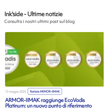
Ink'side - Ultime notizie
Consulta i nostri ultimi post sul blog
12 maggio 2026
Notizie ARMOR-IIMAK
7
ARMOR-IIMAK raggiunge EcoVadis
Platinum: un nuovo punto di riferimento
i