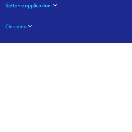
Settori e applicazioni
Chi siamo
Contattaci
Ink'side
Il mio account