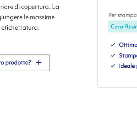
riore di copertura. La
Per stampa
ggiungere le massime
Cera-Resi
 etichettatura.
Ottima
Stampa 
to prodotto?
Ideale 