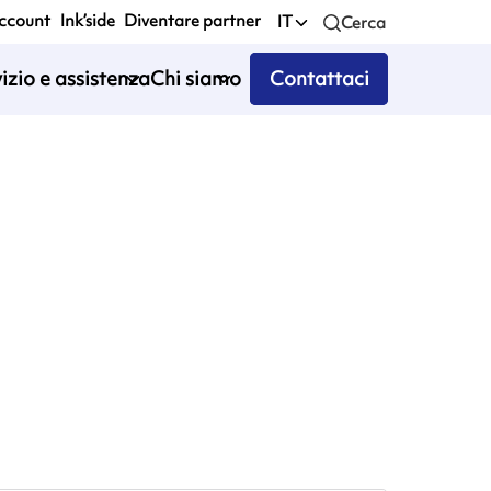
account
Ink’side
Diventare partner
IT
Cerca
izio e assistenza
Chi siamo
Contattaci