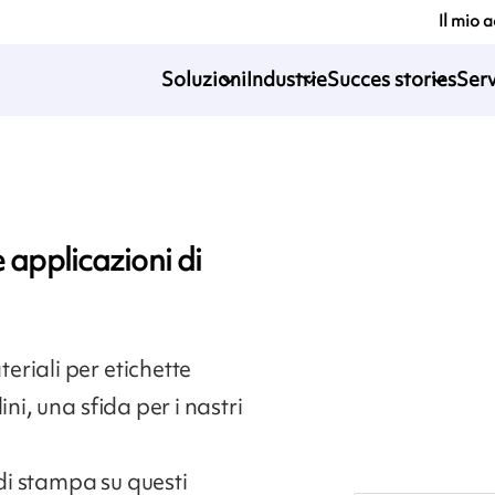
Il mio 
Soluzioni
Industrie
Succes stories
Serv
 applicazioni di
riali per etichette
ni, una sfida per i nastri
i stampa su questi