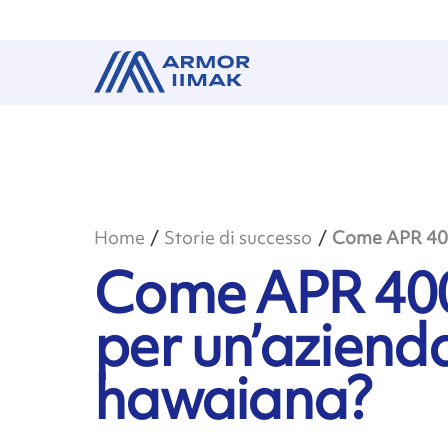
Home
Storie di successo
Come APR 400 
Come APR 400 
per un’aziend
hawaiana?