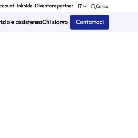
account
Ink’side
Diventare partner
IT
Cerca
izio e assistenza
Chi siamo
Contattaci