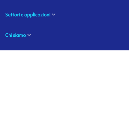
Settori e applicazioni
Chi siamo
Contattaci
Ink'side
Il mio account