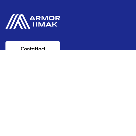
Contattaci
Ink'side
Il mio account
IT
Gestisci i cookie