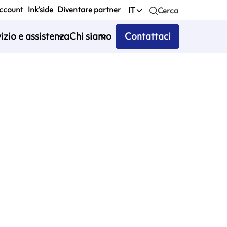
account
Ink’side
Diventare partner
IT
Cerca
izio e assistenza
Chi siamo
Contattaci