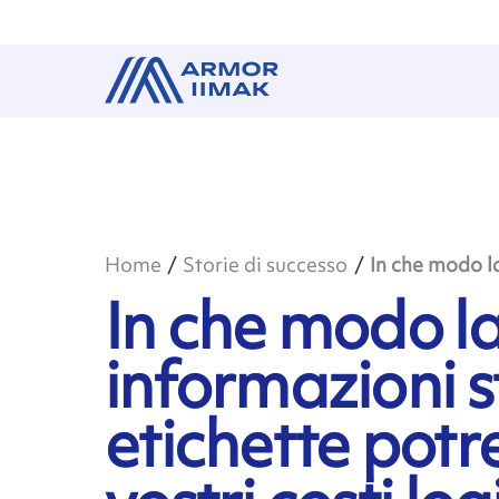
Home
Storie di successo
In che modo la 
In che modo la
informazioni 
etichette potr