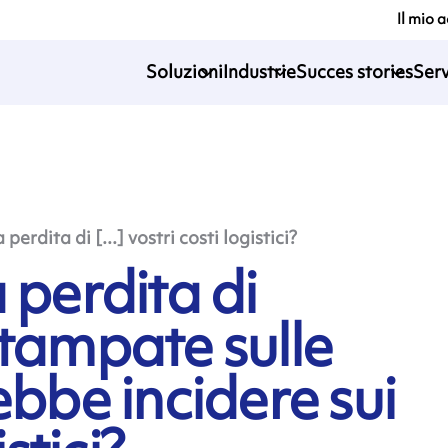
Il mio 
Soluzioni
Industrie
Succes stories
Serv
perdita di [...] vostri costi logistici?
 perdita di
stampate sulle
ebbe incidere sui