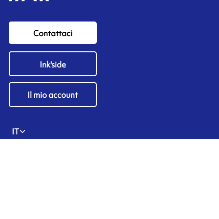
Contattaci
Ink'side
Il mio account
IT
Gestisci i cookie
ARMOR-IIMAK copyright ©
2026