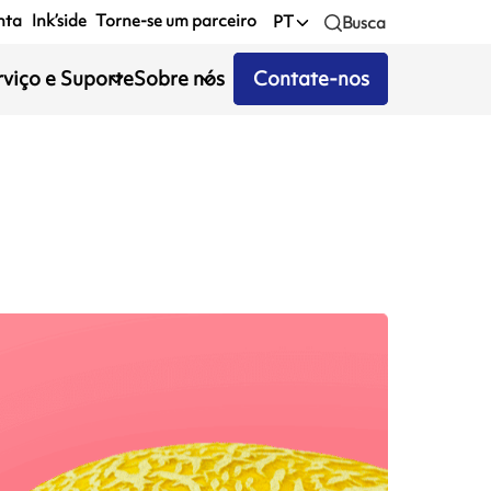
nta
Ink’side
Torne-se um parceiro
PT
Busca
rviço e Suporte
Sobre nós
Contate-nos