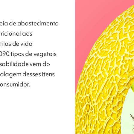
deia de abastecimento
ricional aos
ilos de vida
090 tipos de vegetais
sabilidade vem do
balagem desses itens
consumidor.