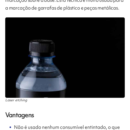
a marcação de garrafas de plástico e peças metálicas.​
Laser etching
Vantagens
Não é usado nenhum consumível entintado, o que