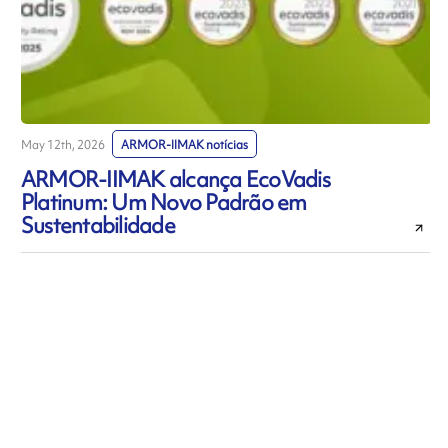
May 12th, 2026
ARMOR-IIMAK notícias
M
ARMOR-IIMAK alcança EcoVadis
Platinum: Um Novo Padrão em
Sustentabilidade
r
Todas as categorias