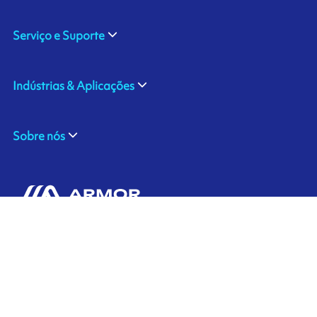
Serviço e Suporte
Indústrias & Aplicações
Sobre nós
ARMOR SAS
Contate-Nos
20, rue Chevreul
CS 90508
44105 NANTES CEDEX 4
Ink'side