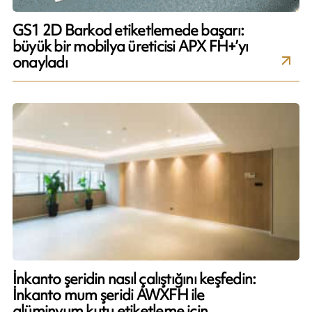
GS1 2D Barkod etiketlemede başarı:
büyük bir mobilya üreticisi APX FH+’yı
onayladı
İnkanto şeridin nasıl çalıştığını keşfedin:
İnkanto mum şeridi AWXFH ile
alüminyum kutu etiketleme için