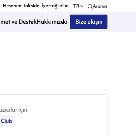
Hesabım
Ink’side
İş ortağı olun
TR
Arama
zmet ve Destek
Hakkımızda
Bize ulaşın
zıcılar için
Club