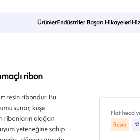
Ürünler
Endüstriler
Başarı Hikayeleri
Hi
amaçlı ribon
t resin ribondur. Bu
uyumu sunar, kuşe
Flat head ya
in ribonların olağan
Resin
 uyum yeteneğine sahip
arında , dünya çapında