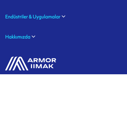
Endüstriler & Uygulamalar
Hakkımızda
ARMOR SAS
Bize Ulaşın
20, rue Chevreul
CS 90508
44105 NANTES CEDEX 4
Ink'side
FRANCE
Hesabım
+33 (0)2 40 38 40 00