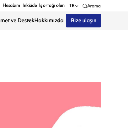
Hesabım
Ink’side
İş ortağı olun
TR
Arama
zmet ve Destek
Hakkımızda
Bize ulaşın