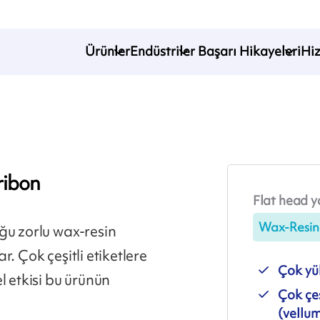
Ürünler
Endüstriler
Başarı Hikayeleri
Hi
ribon
Flat head ya
Wax-Resin
ğu zorlu wax-resin
. Çok çeşitli etiketlere
Çok yük
l etkisi bu ürünün
Çok çeş
(vellum