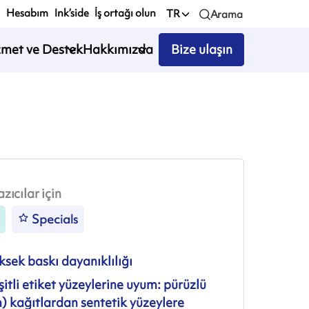
Hesabım
Ink’side
İş ortağı olun
TR
Arama
zmet ve Destek
Hakkımızda
Bize ulaşın
zıcılar için
Specials
sek baskı dayanıklılığı
itli etiket yüzeylerine uyum: pürüzlü
) kağıtlardan sentetik yüzeylere