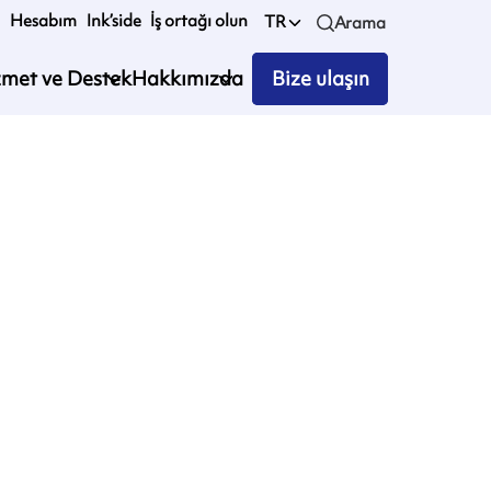
Hesabım
Ink’side
İş ortağı olun
TR
Arama
zmet ve Destek
Hakkımızda
Bize ulaşın