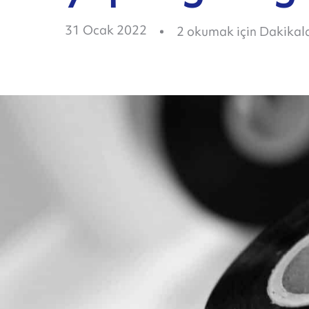
31 Ocak 2022
2
okumak için Dakikal