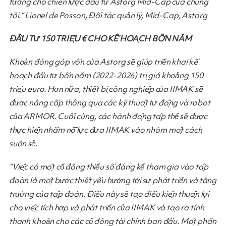
tưởng cho chiến lược đầu tư Astorg Mid-Cap của chúng
tôi.” Lionel de Posson, Đối tác quản lý, Mid-Cap, Astorg
ĐẦU TƯ 150 TRIỆU € CHO KẾ HOẠCH BỐN NĂM
Khoản đóng góp vốn của Astorg sẽ giúp triển khai kế
hoạch đầu tư bốn năm (2022-2026) trị giá khoảng 150
triệu euro. Hơn nữa, thiết bị công nghiệp của IIMAK sẽ
được nâng cấp thông qua các kỹ thuật tự động và robot
của ARMOR. Cuối cùng, các hành động tập thể sẽ được
thực hiện nhằm nỗ lực đưa IIMAK vào nhóm một cách
suôn sẻ.
“Việc có một cổ đông thiểu số đáng kể tham gia vào tập
đoàn là một bước thiết yếu hướng tới sự phát triển và tăng
trưởng của tập đoàn. Điều này sẽ tạo điều kiện thuận lợi
cho việc tích hợp và phát triển của IIMAK và tạo ra tính
thanh khoản cho các cổ đông tài chính ban đầu. Một phần