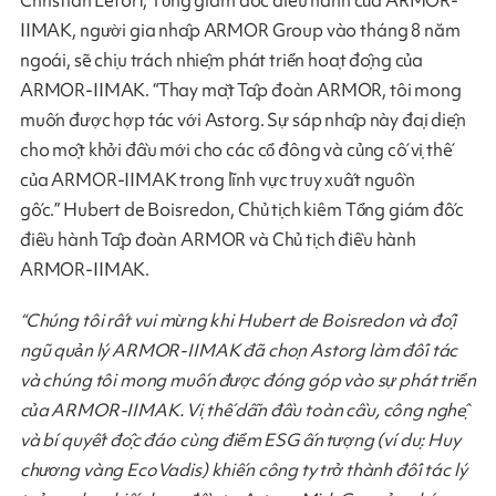
IIMAK, người gia nhập ARMOR Group vào tháng 8 năm
ngoái, sẽ chịu trách nhiệm phát triển hoạt động của
ARMOR-IIMAK. “Thay mặt Tập đoàn ARMOR, tôi mong
muốn được hợp tác với Astorg. Sự sáp nhập này đại diện
cho một khởi đầu mới cho các cổ đông và củng cố vị thế
của ARMOR-IIMAK trong lĩnh vực truy xuất nguồn
gốc.” Hubert de Boisredon, Chủ tịch kiêm Tổng giám đốc
điều hành Tập đoàn ARMOR và Chủ tịch điều hành
ARMOR-IIMAK.
“Chúng tôi rất vui mừng khi Hubert de Boisredon và đội
ngũ quản lý ARMOR-IIMAK đã chọn Astorg làm đối tác
và chúng tôi mong muốn được đóng góp vào sự phát triển
của ARMOR-IIMAK. Vị thế dẫn đầu toàn cầu, công nghệ
và bí quyết độc đáo cùng điểm ESG ấn tượng (ví dụ: Huy
chương vàng EcoVadis) khiến công ty trở thành đối tác lý