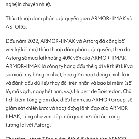
nghệ in chuyển nhiệt.
Thỏa thuận đàm phán độc quyền giữa ARMOR-IIMAK và
ASTORG.
Đầu năm 2022, ARMOR-IIMAK và Astorg đã công bố
việc ký kết một thỏa thuận đàm phán độc quyền, theo đó
Astorg sẽ mua lại khoảng 40% vốn của ARMOR-IIMAK.
ARMOR-IIMAK là công ty hàng đầu thế giới về thiết kế và
sản xuất ruy băng in nhiệt, bao gồm hoạt động chính là in
và đánh dấu dữ liệu thay đổi trên nhãn và bao bì mềm (số
lô, mã vạch, ngày hết hạn, v.v.). Hubert de Boisredon, Chủ
tịch kiêm Tổng giám đốc điều hành của ARMOR Group, sẽ
giám sát chiến lược và hoạt động lãnh đạo của ARMOR
IIMAK, cũng như vun đắp mối quan hệ đối tác trong
tương lai với Astorg.
Christian Lefort, Tổng giám đốc điều hành của ARMOR-