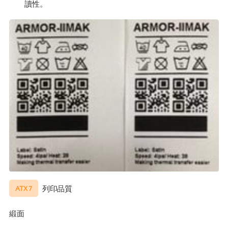
讀性。
列印品質
ATX 7
緞面