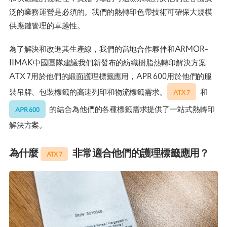
泛的業務運營是必須的。我們的熱轉印色帶技術可確保大規模
供應鏈管理的卓越性。
為了解決和改進其生產線，我們的當地合作夥伴和ARMOR-
IIMAK中國團隊建議我們新發布的紡織樹脂熱轉印解決方案
ATX 7用於他們的緞面護理標籤應用，APR 600用於他們的服
裝吊牌、包裝標籤的高速列印和物流標籤需求。
和
ATX 7
的結合為他們的各種標籤需求提供了一站式熱轉印
APR 600
解決方案。
為什麼
非常適合他們的護理標籤應用？
ATX 7