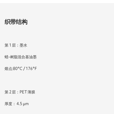
织带结构
第 1 层：墨水
蜡-树脂混合基油墨
熔点:80°C / 176°F
第 2 层：PET 薄膜
厚度： 4.5 μm