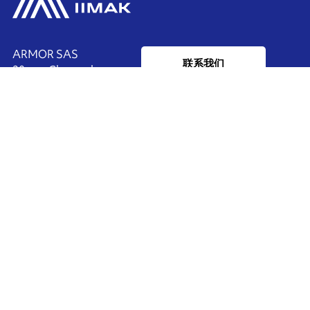
ARMOR SAS
联系我们
20, rue Chevreul
CS 90508
44105 NANTES CEDEX 4
Ink'side
FRANCE
我的账户
+33 (0)2 40 38 40 00
ZH
管理cookies
ARMOR-IIMAK copyright ©
2026