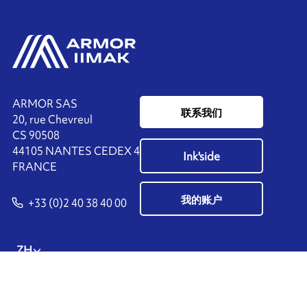
ARMOR SAS
联系我们
20, rue Chevreul
CS 90508
44105 NANTES CEDEX 4
Ink'side
FRANCE
我的账户
+33 (0)2 40 38 40 00
ZH