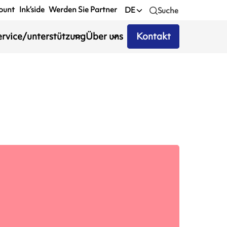
ount
Ink’side
Werden Sie Partner
DE
Suche
ervice/unterstützung
Über uns
Kontakt