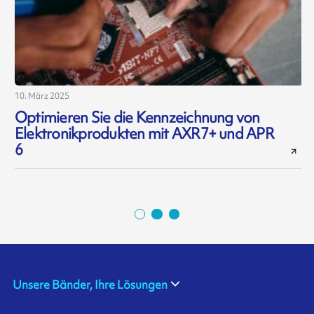
10. März 2025
5
Optimieren Sie die Kennzeichnung von
Elektronikprodukten mit AXR7+ und APR
6
Unsere Bänder, Ihre Lösungen