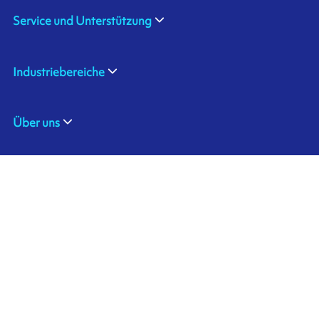
Service und Unterstützung
Industriebereiche
Über uns
ARMOR SAS
Kontaktiere uns
20, rue Chevreul
CS 90508
44105 NANTES CEDEX 4
Ink'side
FRANCE