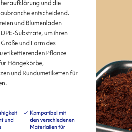
ucheraufklärung und die
aubranche entscheidend.
reien und Blumenläden
 HDPE-Substrate, um ihren
e Größe und Form des
u etikettierenden Pflanze
 für Hängekörbe,
nzen und Rundumetiketten für
en.
higkeit
Kompatibel mit
ht und
den verschiedenen
e
Materialien für