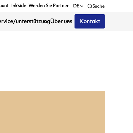
ount
Ink’side
Werden Sie Partner
DE
Suche
ervice/unterstützung
Über uns
Kontakt