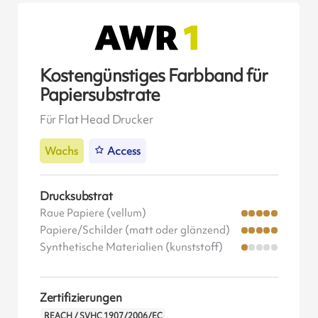
Kostengünstiges Farbband für
Papiersubstrate
Für Flat Head Drucker
Wachs
Access
Drucksubstrat
Raue Papiere (vellum)
Papiere/Schilder (matt oder glänzend)
Synthetische Materialien (kunststoff)
Zertifizierungen
REACH / SVHC 1907/2006/EC