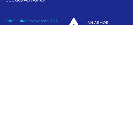
ARMOR-IIMAK copyright ©
2026
Personenbezogene Daten
Rechtliche Hinweise