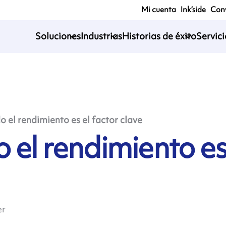
Mi cuenta
Ink’side
Conv
Soluciones
Industrias
Historias de éxito
Servic
 el rendimiento es el factor clave
 el rendimiento e
er